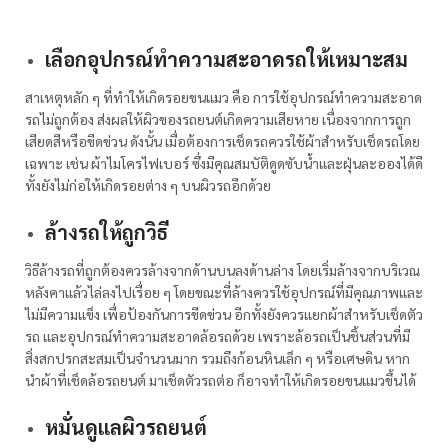
เลือกอุปกรณ์ทำความสะอาดรถให้เหมาะสม
สาเหตุหลัก ๆ ที่ทำให้เกิดรอยขนแมว คือ การใช้อุปกรณ์ทำความสะอาด
รถไม่ถูกต้อง ส่งผลให้ผิวของรถยนต์เกิดความเสียหาย เนื่องจากการถูก
เสียดสีหรือขีดข่วน ดังนั้น เมื่อต้องการเช็ดรถควรใช้ผ้าสำหรับเช็ดรถโดย
เฉพาะ เช่น ผ้าไมโครไฟเบอร์ ซึ่งมีคุณสมบัติดูดซับน้ำและฝุ่นละอองได้ดี
ทั้งยังไม่ก่อให้เกิดรอยต่าง ๆ บนผิวรถอีกด้วย
ล้างรถให้ถูกวิธี
วิธีล้างรถที่ถูกต้องควรล้างจากด้านบนลงด้านล่าง โดยเริ่มล้างจากบริเวณ
หลังคาแล้วไล่ลงไปเรื่อย ๆ โดยขณะที่ล้างควรใช้อุปกรณ์ที่มีคุณภาพและ
ไม่มีความแข็ง เพื่อป้องกันการขีดข่วน อีกทั้งยังควรแยกผ้าสำหรับเช็ดตัว
รถ และอุปกรณ์ทำความสะอาดล้อรถด้วย เพราะล้อรถเป็นชิ้นส่วนที่มี
สิ่งสกปรกสะสมเป็นจำนวนมาก รวมถึงก้อนหินเล็ก ๆ หรือเศษดิน หาก
นำผ้าที่เช็ดล้อรถยนต์ มาเช็ดตัวรถต่อ ก็อาจทำให้เกิดรอยขนแมวขึ้นได้
หมั่นดูแลผิวรถยนต์