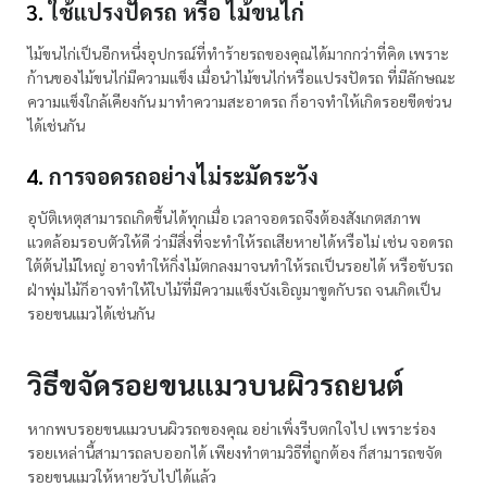
ใช้แปรงปัดรถ หรือ ไม้ขนไก่
ไม้ขนไก่เป็นอีกหนึ่งอุปกรณ์ที่ทำร้ายรถของคุณได้มากกว่าที่คิด เพราะ
ก้านของไม้ขนไก่มีความแข็ง เมื่อนำไม้ขนไก่หรือแปรงปัดรถ ที่มีลักษณะ
ความแข็งใกล้เคียงกัน มาทำความสะอาดรถ ก็อาจทำให้เกิดรอยขีดข่วน
ได้เช่นกัน
การจอดรถอย่างไม่ระมัดระวัง
อุบัติเหตุสามารถเกิดขึ้นได้ทุกเมื่อ เวลาจอดรถจึงต้องสังเกตสภาพ
แวดล้อมรอบตัวให้ดี ว่ามีสิ่งที่จะทำให้รถเสียหายได้หรือไม่ เช่น จอดรถ
ใต้ต้นไม้ใหญ่ อาจทำให้กิ่งไม้ตกลงมาจนทำให้รถเป็นรอยได้ หรือขับรถ
ฝ่าพุ่มไม้ก็อาจทำให้ใบไม้ที่มีความแข็งบังเอิญมาขูดกับรถ จนเกิดเป็น
รอยขนแมวได้เช่นกัน
วิธีขจัดรอยขนแมวบนผิวรถยนต์
หากพบรอยขนแมวบนผิวรถของคุณ อย่าเพิ่งรีบตกใจไป เพราะร่อง
รอยเหล่านี้สามารถลบออกได้ เพียงทำตามวิธีที่ถูกต้อง ก็สามารถขจัด
รอยขนแมวให้หายวับไปได้แล้ว