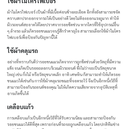
ใช้ผ้าไมโครไฟเบอร์
ผ้าไมโครไฟเบอร์ เป็นผ้าที่มีเนื้อค่อนข้างละเอียด อีกทั้งยังสามารถขจัด
คราบสกปรกออกจากรถได้เป็นอย่างดี โดยไม่ต้องออกแรงถูมาก ทำให้
ผิวรถยนต์สะอาดได้โดยปราศจากรอยขีดข่วน หากใครที่ใช้อุปกรณ์อื่น
ๆ ล้างรถ แล้วเกิดรอยขนแมวจนรู้สึกรำคาญใจ สามารถเลือกใช้ผ้าไมโคร
ไฟเบอร์เพื่อป้องกันปัญหานี้ได้
ใช้ผ้าคลุมรถ
อย่างที่ทราบกันดีว่ารอยขนแมวเกิดจากการถูกขีดข่วนด้วยวัตถุที่มีความ
แข็ง จนเกิดเป็นรอยถลอกบริเวณผิวรถยนต์ ซึ่งไม่ว่าจะเป็นวัตถุขนาด
ใหญ่ เช่น กิ่งไม้ หรือวัตถุขนาดเล็ก อาทิ เศษหิน ก็สามารถทำให้เกิดรอย
ขนแมวได้เช่นกัน การใช้ผ้าคลุมรถขณะที่จอดรถไว้ จึงเป็นอีกหนึ่งวิธีที่
สามารถป้องกันรถยนต์ของคุณ ไม่ให้เกิดความเสียหายจากอุบัติเหตุที่
อาจเกิดขึ้นได้
เคลือบแก้ว
การเคลือบแก้วเป็นอีกหนึ่งวิธีที่ได้รับความนิยม และสามารถป้องกัน
รอยขนแมวได้ดีที่สุด เพราะก่อนที่รถจะถูกเคลือบแก้ว โดยปกติทีมช่าง