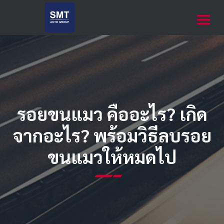
รอยขนแมว คืออะไร? เกิด
จากอะไร? พร้อมวิธีลบรอย
ขนแมวให้หมดไป