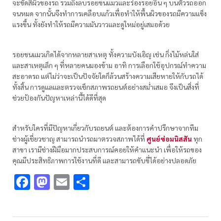
จะขัดสีผิวของรถ รวมถึงลบรอยขนแมวและร่องรอยอื่น ๆ บนตัวรถออก
จนหมด จากนั้นจึงทำการเคลือบแก้วเพื่อทำให้พื้นผิวของรถมีความแข็ง
แรงขึ้น ทั้งยังทำให้รถมีความมันวาวและดูใหม่อยู่เสมอด้วย
รอยขนแมวเกิดได้จากหลายสาเหตุ ทั้งความบังเอิญ เช่น กิ่งไม้หล่นใส่
และสาเหตุเล็ก ๆ ที่หลายคนมองข้าม อาทิ การเลือกใช้อุปกรณ์ทำความ
สะอาดรถ แต่ไม่ว่าจะเป็นปัจจัยใดก็ล้วนสร้างความเสียหายให้กับรถได้
ทั้งสิ้น การดูแลและตรวจเช็กสภาพรถยนต์อย่างสม่ำเสมอ จึงเป็นสิ่งที่
ช่วยป้องกันปัญหาเหล่านี้ได้ดีที่สุด
สำหรับใครที่มีปัญหาเกี่ยวกับรถยนต์ และต้องการคำปรึกษาจากทีม
ช่างผู้เชี่ยวชาญ สามารถนำรถมาตรวจสภาพได้ที่
ศูนย์ซ่อมนิสสัน
ทุก
สาขา เรามีช่างฝีมือมากประสบการณ์คอยให้คำแนะนำ เพื่อให้รถของ
คุณมีประสิทธิภาพการใช้งานที่ดี และสามารถขับขี่ได้อย่างปลอดภัย
Facebook
Mastodon
Email
Share