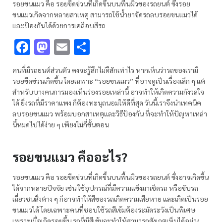
รอยขนแมว คือ รอยขีดข่วนที่เกิดขึ้นบนพื้นผิวของรถยนต์ ซึ่งรอย
ขนแมวเกิดจากหลายสาเหตุ สามารถใช้น้ำยาขัดรถลบรอยขนแมวได้
และป้องกันได้ด้วยการเคลือบสีรถ
Facebook
Mastodon
Email
Share
คนที่มีรถยนต์ส่วนตัว คงจะรู้สึกไม่ดีสักเท่าไร หากเห็นว่ารถของเรามี
รอยขีดข่วนเกิดขึ้น โดยเฉพาะ “รอยขนแมว” ที่อาจดูเป็นเรื่องเล็ก ๆ แต่
สำหรับบางคนการมองเห็นร่องรอยเหล่านี้ อาจทำให้เกิดความกังวลใจ
ได้ ยิ่งรถที่มีราคาแพง ก็ต้องทะนุถนอมให้ดีที่สุด วันนี้เราจึงนำเทคนิค
ลบรอยขนแมว พร้อมบอกสาเหตุและวิธีป้องกัน ที่จะทำให้ปัญหาเหล่า
นี้หมดไปได้ง่าย ๆ เพียงไม่กี่ขั้นตอน
รอยขนแมว คืออะไร?
รอยขนแมว คือ รอยขีดข่วนที่เกิดขึ้นบนพื้นผิวของรถยนต์ ซึ่งอาจเกิดขึ้น
ได้จากหลายปัจจัย เช่น ใช้อุปกรณ์ที่มีความแข็งมาเช็ดรถ หรือขับรถ
เฉี่ยวชนสิ่งต่าง ๆ ก็อาจทำให้สีของรถเกิดความเสียหาย และเกิดเป็นรอย
ขนแมวได้ โดยเฉพาะคนที่ชอบใช้รถสีเข้มต้องระมัดระวังเป็นพิเศษ
เพราะเมื่อเกิดรอยขึ้น รถที่มีสีเข้มจะทำให้สามารถสังเกตเห็นได้อย่าง