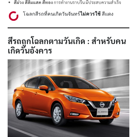
สีม่วง สีส้มแสด สีทอง
การทำงานราบรื่น มีประสบความสำเร็จ
โฉลกสีรถที่คนเกิดวันจันทร์
ไม่ควรใช้
สีแดง
สีรถถูกโฉลกตามวันเกิด : สำหรับคน
เกิดวันอังคาร