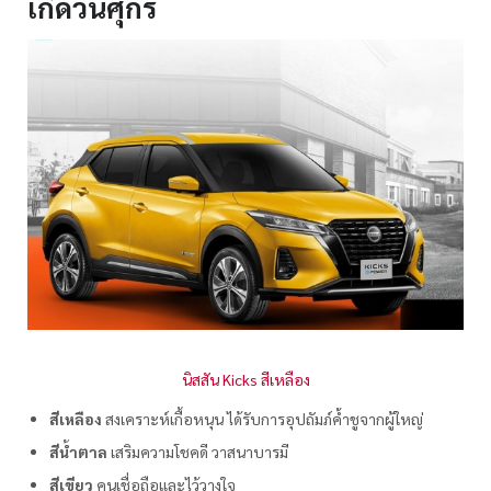
เกิดวันศุกร์
นิสสัน Kicks สีเหลือง
สีเหลือง
สงเคราะห์เกื้อหนุน ได้รับการอุปถัมภ์ค้ำชูจากผู้ใหญ่
สีน้ำตาล
เสริมความโชคดี วาสนาบารมี
สีเขียว
คนเชื่อถือและไว้วางใจ