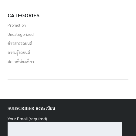
CATEGORIES
Promotion
Uncategorized
ข่าวสารรถยนต์
ความรู้รถยนต์
สถานที่ท่องเที่ยว
SUBSCRIBER ลงทะเบียน
Your Email (required)