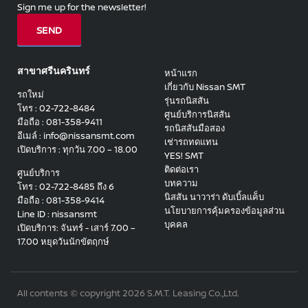
Sign me up for the newsletter!
สาขาศรีนครินทร์
หน้าแรก
เกี่ยวกับ Nissan SMT
รถใหม่
รุ่นรถนิสสัน
โทร : 02-722-8484
ศูนย์บริการนิสสัน
มือถือ : 081-358-9411
รถนิสสันมือสอง
อีเมล์ : info@nissansmt.com
เช่ารถทดแทน
เปิดบริการ : ทุกวัน 7.00 – 18.00
YES! SMT
ติดต่อเรา
ศูนย์บริการ
บทความ
โทร : 02-722-8485 ถึง 6
นิสสัน นาวาร่า ดับเบิ้ลแค็บ
มือถือ : 081-358-9414
นโยบายการคุ้มครองข้อมูลส่วน
Line ID : nissansmt
บุคคล
เปิดบริการ: จันทร์ - เสาร์ 7.00 –
17.00 หยุดวันนักขัตฤกษ์
All contents © copyright 2026 S.M.T. Leasing Co.,Ltd.