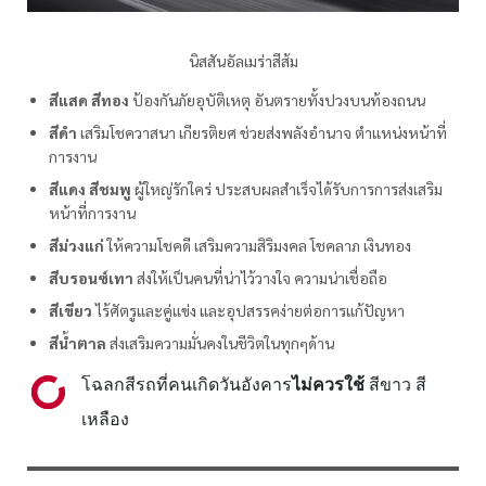
นิสสันอัลเมร่าสีส้ม
สีแสด สีทอง
ป้องกันภัยอุบัติเหตุ อันตรายทั้งปวงบนท้องถนน
สีดำ
เสริมโชควาสนา เกียรติยศ ช่วยส่งพลังอำนาจ ตำแหน่งหน้าที่
การงาน
สีแดง สีชมพู
ผู้ใหญ่รักใคร่ ประสบผลสำเร็จได้รับการการส่งเสริม
หน้าที่การงาน
สีม่วงแก่
ให้ความโชคดี เสริมความสิริมงคล โชคลาภ เงินทอง
สีบรอนซ์เทา
ส่งให้เป็นคนที่น่าไว้วางใจ ความน่าเชื่อถือ
สีเขียว
ไร้ศัตรูและคู่แข่ง และอุปสรรคง่ายต่อการแก้ปัญหา
สีน้ำตาล
ส่งเสริมความมั่นคงในชีวิตในทุกๆด้าน
โฉลกสีรถที่คนเกิดวันอังคาร
ไม่ควรใช้
สีขาว สี
เหลือง