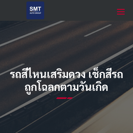
รถสีไหนเสริมดวง เช็กสีรถ
ถูกโฉลกตามวันเกิด