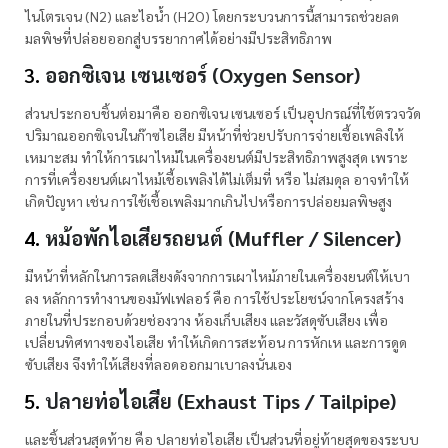
ไนโตรเจน (N2) และไอน้ำ (H2O) โดยกระบวนการนี้สามารถช่วยลด
มลพิษที่ปล่อยออกสู่บรรยากาศได้อย่างมีประสิทธิภาพ
ออกซิเจน เซนเซอร์ (Oxygen Sensor)
ส่วนประกอบชิ้นต่อมาคือ ออกซิเจน เซนเซอร์ เป็นอุปกรณ์ที่ใช้ตรวจวัด
ปริมาณออกซิเจนในก๊าซไอเสีย มีหน้าที่ช่วยปรับการจ่ายเชื้อเพลิงให้
เหมาะสม ทำให้การเผาไหม้ในเครื่องยนต์มีประสิทธิภาพสูงสุด เพราะ
การที่เครื่องยนต์เผาไหม้เชื้อเพลิงได้ไม่เต็มที่ หรือ ไม่สมดุล อาจทำให้
เกิดปัญหา เช่น การใช้เชื้อเพลิงมากเกินไปหรือการปล่อยมลพิษสูง
หม้อพักไอเสียรถยนต์ (Muffler / Silencer)
มีหน้าที่หลักในการลดเสียงดังจากการเผาไหม้ภายในเครื่องยนต์ให้เบา
ลง หลักการทำงานของมัฟเฟลอร์ คือ การใช้ประโยชน์จากโครงสร้าง
ภายในที่ประกอบด้วยช่องวาง ห้องเก็บเสียง และวัสดุซับเสียง เพื่อ
เปลี่ยนทิศทางของไอเสีย ทำให้เกิดการสะท้อน การหักเห และการดูด
ซับเสียง จึงทำให้เสียงที่ลอดออกมาเบาลงนั่นเอง
ปลายท่อไอเสีย (Exhaust Tips / Tailpipe)
และชิ้นส่วนสุดท้าย คือ ปลายท่อไอเสีย เป็นส่วนที่อยู่ท้ายสุดของระบบ