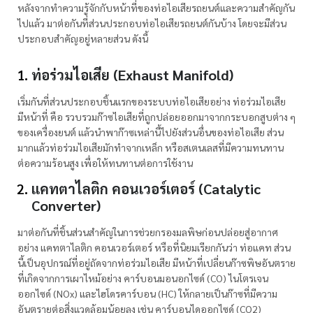
หลังจากทำความรู้จักกับหน้าที่ของท่อไอเสียรถยนต์และความสำคัญกัน
ไปแล้ว มาต่อกันที่ส่วนประกอบท่อไอเสียรถยนต์กันบ้าง โดยจะมีส่วน
ประกอบสำคัญอยู่หลายส่วน ดังนี้
ท่อร่วมไอเสีย (Exhaust Manifold)
เริ่มกันที่ส่วนประกอบชิ้นแรกของระบบท่อไอเสียอย่าง ท่อร่วมไอเสีย
มีหน้าที่ คือ รวบรวมก๊าซไอเสียที่ถูกปล่อยออกมาจากกระบอกสูบต่าง ๆ
ของเครื่องยนต์ แล้วนำพาก๊าซเหล่านี้ไปยังส่วนอื่นของท่อไอเสีย ส่วน
มากแล้วท่อร่วมไอเสียมักทำจากเหล็ก หรือสเตนเลสที่มีความทนทาน
ต่อความร้อนสูง เพื่อให้ทนทานต่อการใช้งาน
แคทตาไลติก คอนเวอร์เตอร์ (Catalytic
Converter)
มาต่อกันที่ชิ้นส่วนสำคัญในการช่วยกรองมลพิษก่อนปล่อยสู่อากาศ
อย่าง แคทตาไลติก คอนเวอร์เตอร์ หรือที่นิยมเรียกกันว่า ท่อแคท ส่วน
นี้เป็นอุปกรณ์ที่อยู่ถัดจากท่อร่วมไอเสีย มีหน้าที่เปลี่ยนก๊าซพิษอันตราย
ที่เกิดจากการเผาไหม้อย่าง คาร์บอนมอนอกไซด์ (CO) ไนโตรเจน
ออกไซด์ (NOx) และไฮโดรคาร์บอน (HC) ให้กลายเป็นก๊าซที่มีความ
อันตรายต่อสิ่งแวดล้อมน้อยลง เช่น คาร์บอนไดออกไซด์ (CO2)